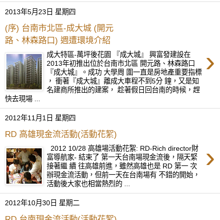
2013年5月23日 星期四
(序) 台南市北區-成大城 (開元
路、林森路口) 週遭環境介紹
›
成大特區-萬坪後花園 『成大城』 興富發建設在
2013年初推出位於台南市北區 開元路、林森路口
『成大城』。成功 大學周 圍一直是房地產重要指標
， 衝著『成大城』離成大車程不到5分 鐘，又是知
名建商所推出的建案， 趁著假日回台南的時候，趕
快去現場 ...
2012年11月1日 星期四
RD 高雄現金流活動(活動花絮)
›
2012 10/28 高雄場活動花絮: RD-Rich director財
富導航家- 結束了 第一天台南場現金流後，隔天緊
接著繼 續 往高雄前進，雖然高雄也是 RD 第一 次
辦現金流活動，但前一天在台南場有 不錯的開始，
活動後大家也相當熱烈的 ...
2012年10月30日 星期二
RD 台南現金流活動(活動花絮)