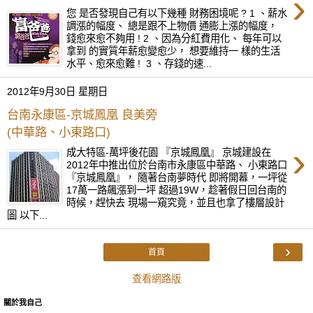
›
您 是否發現自己有以下幾種 財務困境呢 ? 1 、薪水
調漲的幅度、 總是跟不上物價 通膨上漲的幅度，
錢愈來愈不夠用 ! 2 、因為分紅費用化、 每年可以
拿到 的實質年薪愈變愈少， 想要維持一 樣的生活
水平、愈來愈難 ! 3 、存錢的速...
2012年9月30日 星期日
台南永康區-京城鳳凰 良美旁
(中華路、小東路口)
›
成大特區-萬坪後花園 『京城鳳凰』 京城建設在
2012年中推出位於台南市永康區中華路、 小東路口
『京城鳳凰』， 隨著台南夢時代 即將開幕，一坪從
17萬一路飆漲到一坪 超過19W，趁著假日回台南的
時候，趕快去 現場一窺究竟，並且也拿了樓層設計
圖 以下...
›
首頁
查看網路版
關於我自己