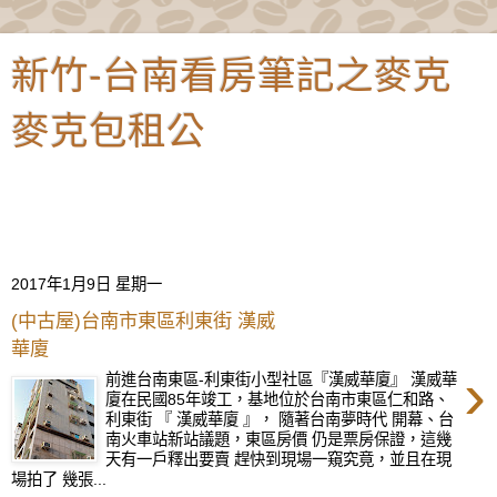
新竹-台南看房筆記之麥克
麥克包租公
提供新竹/台南房地產、財商課程、窮爸爸富爸爸財商諮詢、
新竹/台南現金流活動、套房投資改套、換屋投資、澳洲打工
遊學等資訊平台...
2017年1月9日 星期一
(中古屋)台南市東區利東街 漢威
華廈
›
前進台南東區-利東街小型社區『漢威華廈』 漢威華
廈在民國85年竣工，基地位於台南市東區仁和路、
利東街 『 漢威華廈 』， 隨著台南夢時代 開幕、台
南火車站新站議題，東區房價 仍是票房保證，這幾
天有一戶釋出要賣 趕快到現場一窺究竟，並且在現
場拍了 幾張...